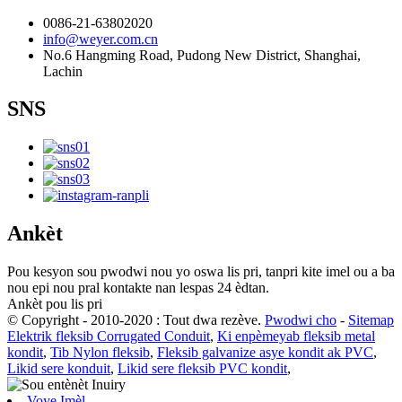
0086-21-63802020
info@weyer.com.cn
No.6 Hangming Road, Pudong New District, Shanghai,
Lachin
SNS
Ankèt
Pou kesyon sou pwodwi nou yo oswa lis pri, tanpri kite imel ou a ba
nou epi nou pral kontakte nan lespas 24 èdtan.
Ankèt pou lis pri
© Copyright - 2010-2020 : Tout dwa rezève.
Pwodwi cho
-
Sitemap
Elektrik fleksib Corrugated Conduit
,
Ki enpèmeyab fleksib metal
kondit
,
Tib Nylon fleksib
,
Fleksib galvanize asye kondit ak PVC
,
Likid sere konduit
,
Likid sere fleksib PVC kondit
,
Voye Imèl