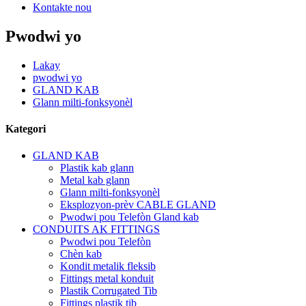
Kontakte nou
Pwodwi yo
Lakay
pwodwi yo
GLAND KAB
Glann milti-fonksyonèl
Kategori
GLAND KAB
Plastik kab glann
Metal kab glann
Glann milti-fonksyonèl
Eksplozyon-prèv CABLE GLAND
Pwodwi pou Telefòn Gland kab
CONDUITS AK FITTINGS
Pwodwi pou Telefòn
Chèn kab
Kondit metalik fleksib
Fittings metal konduit
Plastik Corrugated Tib
Fittings plastik tib