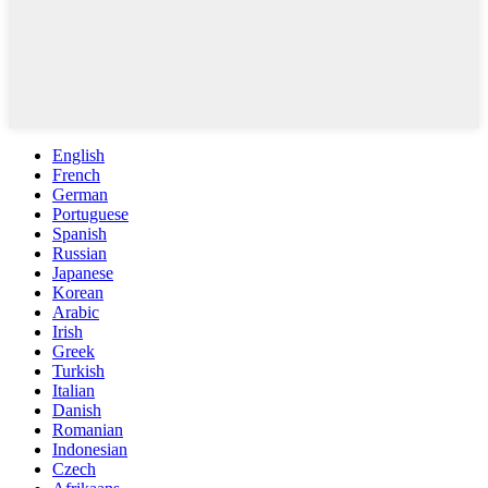
English
French
German
Portuguese
Spanish
Russian
Japanese
Korean
Arabic
Irish
Greek
Turkish
Italian
Danish
Romanian
Indonesian
Czech