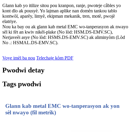
Glann kab yo itilize sitou pou kranpon, ranje, pwoteje câbles yo
kont dlo ak pousyè. Yo lajman aplike nan domèn tankou tablo
kontwòl, aparèy, limyè, ekipman mekanik, tren, motè, pwojè
elatriye.
Nou ka bay ou ak glann kab metal EMC wo-tanperasyon ak nwayo
sèl ki fèt an kwiv nikèl-plake (No lòd: HSM.DS-EMV.SC),
Nerjaveèi asye (No lòd: HSMS.DS-EMV.SC) ak aliminyòm (Lòd
No .: HSMAL.DS-EMV.SC).
Voye imèl ba nou
Telechaje kòm PDF
Pwodwi detay
Tags pwodwi
Glann kab metal EMC wo-tanperasyon ak yon
sèl nwayo (fil metrik)