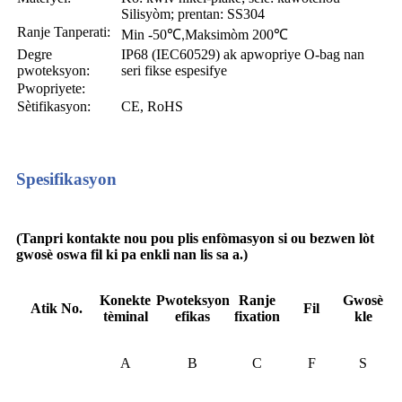
Silisyòm; prentan: SS304
Ranje Tanperati:
Min -50
℃
Maksimòm 200
℃
,
Degre
IP68 (IEC60529) ak apwopriye O-bag nan
pwoteksyon:
seri fikse espesifye
Pwopriyete:
Sètifikasyon:
CE, RoHS
Spesifikasyon
(Tanpri kontakte nou pou plis enfòmasyon si ou bezwen lòt
gwosè oswa fil ki pa enkli nan lis sa a.)
Konekte
Pwoteksyon
Ranje
Gwosè
Atik No.
Fil
tèminal
efikas
fixation
kle
A
B
C
F
S