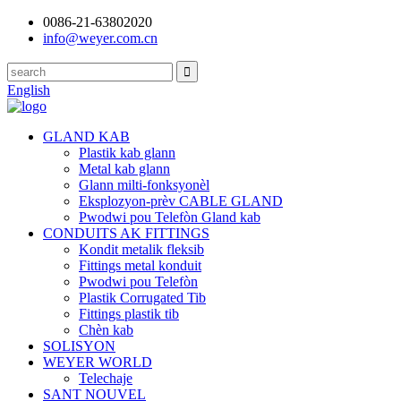
0086-21-63802020
info@weyer.com.cn
English
GLAND KAB
Plastik kab glann
Metal kab glann
Glann milti-fonksyonèl
Eksplozyon-prèv CABLE GLAND
Pwodwi pou Telefòn Gland kab
CONDUITS AK FITTINGS
Kondit metalik fleksib
Fittings metal konduit
Pwodwi pou Telefòn
Plastik Corrugated Tib
Fittings plastik tib
Chèn kab
SOLISYON
WEYER WORLD
Telechaje
SANT NOUVEL