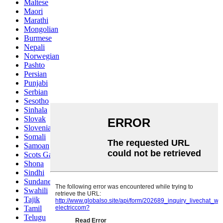
Maltese
Maori
Marathi
Mongolian
Burmese
Nepali
Norwegian
Pashto
Persian
Punjabi
Serbian
Sesotho
Sinhala
Slovak
Slovenian
Somali
Samoan
Scots Gaelic
Shona
Sindhi
Sundanese
Swahili
Tajik
Tamil
Telugu