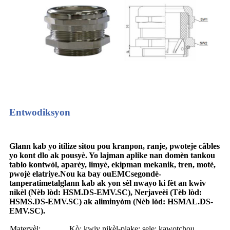
Entwodiksyon
Glann kab yo itilize sitou pou kranpon, ranje, pwoteje câbles
yo kont dlo ak pousyè. Yo lajman aplike nan domèn tankou
tablo kontwòl, aparèy, limyè, ekipman mekanik, tren, motè,
pwojè elatriye.
Nou ka bay ou
EMC
segondè-
tanperati
metal
glann kab ak yon sèl nwayo ki fèt an kwiv
nikèl (Nèb lòd: HSM.DS
-EMV.SC
), Nerjaveèi (Tèb lòd:
HSMS.DS
-EMV.SC
) ak aliminyòm (Nèb lòd: HSMAL.DS
-
EMV.SC
).
Materyèl:
Kò: kwiv nikèl-plake; sele: kawotchou