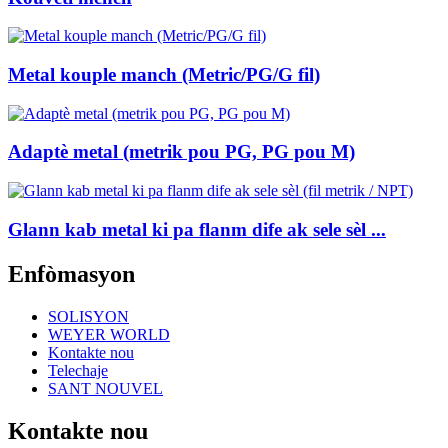
Metal kouple manch (Metric/PG/G fil)
Adaptè metal (metrik pou PG, PG pou M)
Glann kab metal ki pa flanm dife ak sele sèl ...
Enfòmasyon
SOLISYON
WEYER WORLD
Kontakte nou
Telechaje
SANT NOUVEL
Kontakte nou