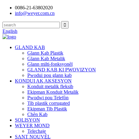
0086-21-63802020
info@weyer.com.cn
English
GLAND KAB
Glann Kab Plastik
Glann Kab Metalik
Glann milti-fonksyonèl
GLAND KAB KI PWOVIZYON
Pwodui pou glann kab
KONDUI AK AKSESYON
Konduit metalik fleksib
Ekipman Konduit Metalik
Pwodwi pou Telefòn
Tib plastik corrugated
Ekipman Tib Plastik
Chèn Kab
SOLISYON
WEYER MOND
Telechaje
SANT NOUVÈL