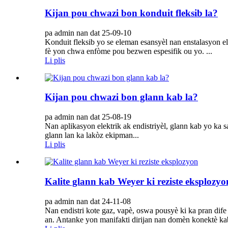
Kijan pou chwazi bon konduit fleksib la?
pa admin nan dat 25-09-10
Konduit fleksib yo se eleman esansyèl nan enstalasyon e
fè yon chwa enfòme pou bezwen espesifik ou yo. ...
Li plis
Kijan pou chwazi bon glann kab la?
pa admin nan dat 25-08-19
Nan aplikasyon elektrik ak endistriyèl, glann kab yo k
glann lan ka lakòz ekipman...
Li plis
Kalite glann kab Weyer ki reziste eksplozyo
pa admin nan dat 24-11-08
Nan endistri kote gaz, vapè, oswa pousyè ki ka pran dife 
an. Antanke yon manifakti dirijan nan domèn konektè ka