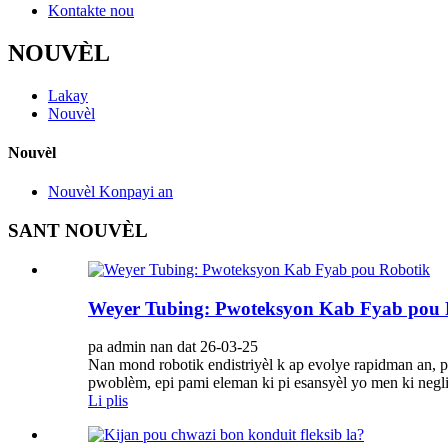
Kontakte nou
NOUVÈL
Lakay
Nouvèl
Nouvèl
Nouvèl Konpayi an
SANT NOUVÈL
Weyer Tubing: Pwoteksyon Kab Fyab pou 
pa admin nan dat 26-03-25
Nan mond robotik endistriyèl k ap evolye rapidman an, p
pwoblèm, epi pami eleman ki pi esansyèl yo men ki negli
Li plis