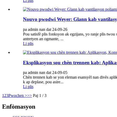
Li plis
Nouvo pwodwi Weyer: Glann kab vantilasy
pa admin nan dat 24-09-26
Pou satisfè plis fonksyon ak egzijans, yo ranje plis twou 
antretyen an ogmante, ...
Li plis
Eksplikasyon sou chèn trennen kab: Aplik
pa admin nan dat 24-09-05
Chèn trennen kab se yon eleman esansyèl nan divès aplika
k ap deplase, pou asire...
Li plis
1
2
3
Pwochen >
>>
Paj 1 / 3
Enfòmasyon