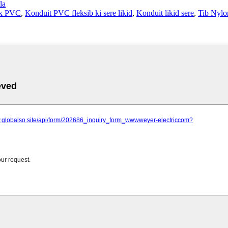
la
ak PVC
,
Konduit PVC fleksib ki sere likid
,
Konduit likid sere
,
Tib Nylo