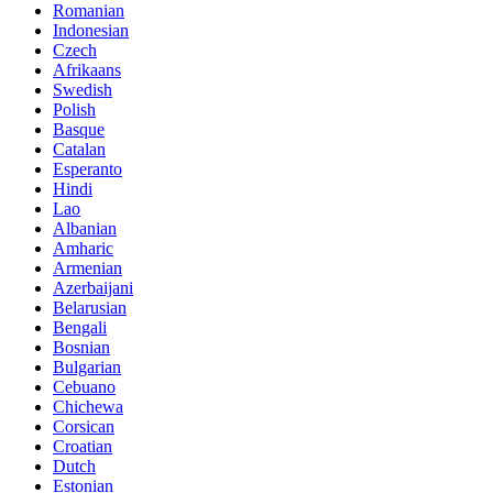
Romanian
Indonesian
Czech
Afrikaans
Swedish
Polish
Basque
Catalan
Esperanto
Hindi
Lao
Albanian
Amharic
Armenian
Azerbaijani
Belarusian
Bengali
Bosnian
Bulgarian
Cebuano
Chichewa
Corsican
Croatian
Dutch
Estonian