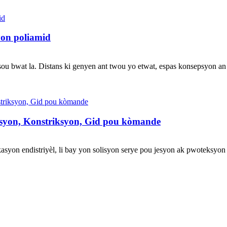
on poliamid
sou bwat la. Distans ki genyen ant twou yo etwat, espas konsepsyon an lim
asyon, Konstriksyon, Gid pou kòmande
syon endistriyèl, li bay yon solisyon serye pou jesyon ak pwoteksyon c