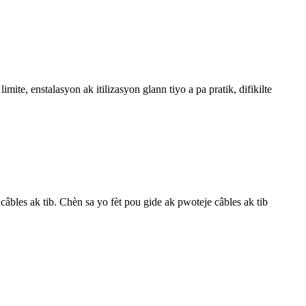
ite, enstalasyon ak itilizasyon glann tiyo a pa pratik, difikilte
âbles ak tib. Chèn sa yo fèt pou gide ak pwoteje câbles ak tib