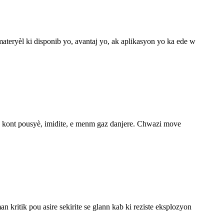
ateryèl ki disponib yo, avantaj yo, ak aplikasyon yo ka ede w
yo kont pousyè, imidite, e menm gaz danjere. Chwazi move
n kritik pou asire sekirite se glann kab ki reziste eksplozyon