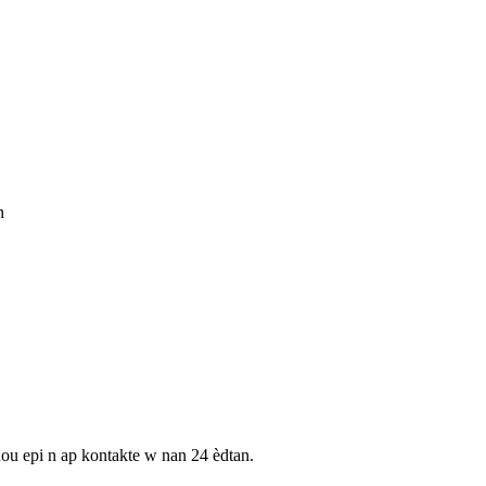
n
nou epi n ap kontakte w nan 24 èdtan.