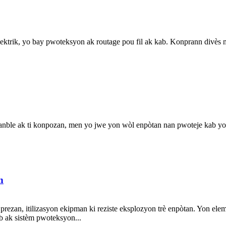
lektrik, yo bay pwoteksyon ak routage pou fil ak kab. Konprann divès m
a sanble ak ti konpozan, men yo jwe yon wòl enpòtan nan pwoteje kab 
n
prezan, itilizasyon ekipman ki reziste eksplozyon trè enpòtan. Yon elema
b ak sistèm pwoteksyon...