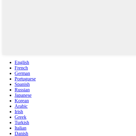
English
French
German
Portuguese
Spanish
Russian
Japanese
Korean
Arabic
Irish
Greek
Turkish
Italian
Danish