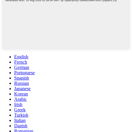
English
French
German
Portuguese
Spanish
Russian
Japanese
Korean
Arabic
Irish
Greek
Turkish
Italian
Danish
Romanian