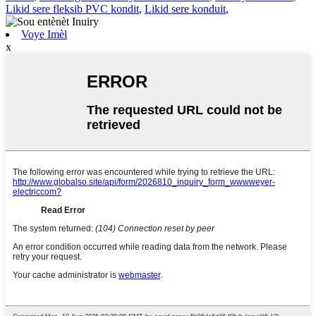
Likid sere fleksib PVC kondit
,
Likid sere konduit
,
Voye Imèl
x