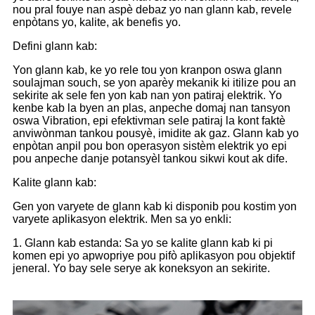
nou pral fouye nan aspè debaz yo nan glann kab, revele
enpòtans yo, kalite, ak benefis yo.
Defini glann kab:
Yon glann kab, ke yo rele tou yon kranpon oswa glann
soulajman souch, se yon aparèy mekanik ki itilize pou an
sekirite ak sele fen yon kab nan yon patiraj elektrik. Yo
kenbe kab la byen an plas, anpeche domaj nan tansyon
oswa Vibration, epi efektivman sele patiraj la kont faktè
anviwònman tankou pousyè, imidite ak gaz. Glann kab yo
enpòtan anpil pou bon operasyon sistèm elektrik yo epi
pou anpeche danje potansyèl tankou sikwi kout ak dife.
Kalite glann kab:
Gen yon varyete de glann kab ki disponib pou kostim yon
varyete aplikasyon elektrik. Men sa yo enkli:
1. Glann kab estanda: Sa yo se kalite glann kab ki pi
komen epi yo apwopriye pou pifò aplikasyon pou objektif
jeneral. Yo bay sele serye ak koneksyon an sekirite.