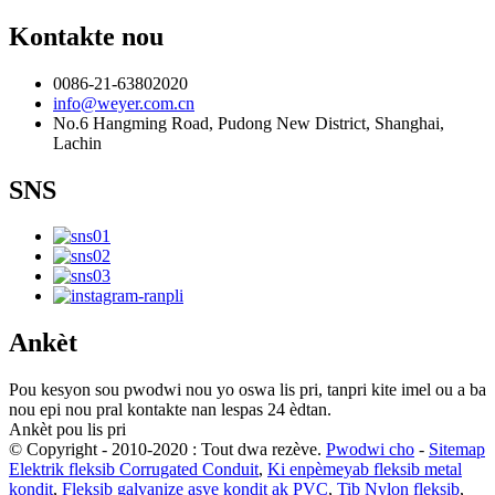
Kontakte nou
0086-21-63802020
info@weyer.com.cn
No.6 Hangming Road, Pudong New District, Shanghai,
Lachin
SNS
Ankèt
Pou kesyon sou pwodwi nou yo oswa lis pri, tanpri kite imel ou a ba
nou epi nou pral kontakte nan lespas 24 èdtan.
Ankèt pou lis pri
© Copyright - 2010-2020 : Tout dwa rezève.
Pwodwi cho
-
Sitemap
Elektrik fleksib Corrugated Conduit
,
Ki enpèmeyab fleksib metal
kondit
,
Fleksib galvanize asye kondit ak PVC
,
Tib Nylon fleksib
,