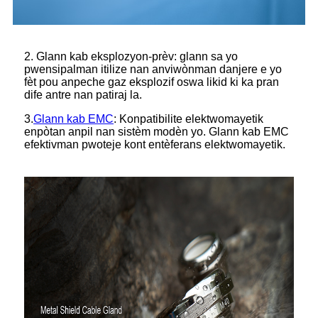
2. Glann kab eksplozyon-prèv: glann sa yo
pwensipalman itilize nan anviwònman danjere e yo
fèt pou anpeche gaz eksplozif oswa likid ki ka pran
dife antre nan patiraj la.
3.
Glann kab EMC
: Konpatibilite elektwomayetik
enpòtan anpil nan sistèm modèn yo. Glann kab EMC
efektivman pwoteje kont entèferans elektwomayetik.