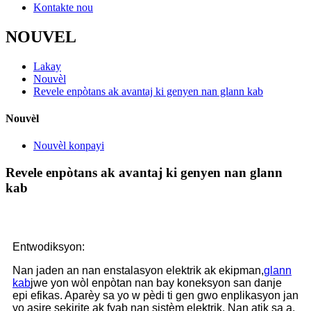
Kontakte nou
NOUVEL
Lakay
Nouvèl
Revele enpòtans ak avantaj ki genyen nan glann kab
Nouvèl
Nouvèl konpayi
Revele enpòtans ak avantaj ki genyen nan glann
kab
Entwodiksyon:
Nan jaden an nan enstalasyon elektrik ak ekipman,
glann
kab
jwe yon wòl enpòtan nan bay koneksyon san danje
epi efikas. Aparèy sa yo w pèdi ti gen gwo enplikasyon jan
yo asire sekirite ak fyab nan sistèm elektrik. Nan atik sa a,