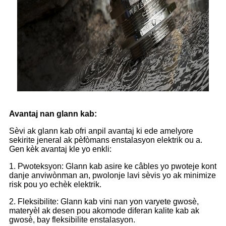
Avantaj nan glann kab:
Sèvi ak glann kab ofri anpil avantaj ki ede amelyore
sekirite jeneral ak pèfòmans enstalasyon elektrik ou a.
Gen kèk avantaj kle yo enkli:
1. Pwoteksyon: Glann kab asire ke câbles yo pwoteje kont
danje anviwònman an, pwolonje lavi sèvis yo ak minimize
risk pou yo echèk elektrik.
2. Fleksibilite: Glann kab vini nan yon varyete gwosè,
materyèl ak desen pou akomode diferan kalite kab ak
gwosè, bay fleksibilite enstalasyon.